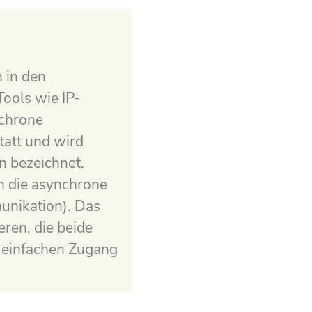
n
 in den
ools wie IP-
nchrone
tatt und wird
n bezeichnet.
n die asynchrone
unikation). Das
eren, die beide
n einfachen Zugang