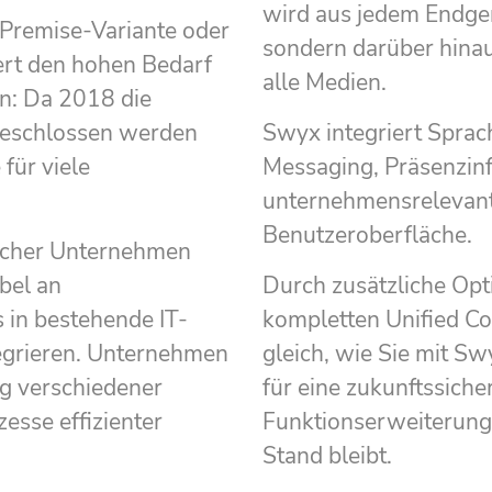
wird aus jedem Endger
-Premise-Variante oder
sondern darüber hinau
ert den hohen Bedarf
alle Medien.
n: Da 2018 die
bgeschlossen werden
Swyx integriert Sprach
 für viele
Messaging, Präsenzinf
unternehmensrelevan
Benutzeroberfläche.
discher Unternehmen
bel an
Durch zusätzliche Opt
in bestehende IT-
kompletten Unified C
egrieren. Unternehmen
gleich, wie Sie mit Sw
ng verschiedener
für eine zukunftssich
sse effizienter
Funktionserweiterung
Stand bleibt.