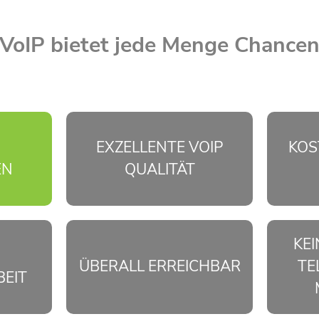
VoIP bietet jede Menge Chance
EXZELLENTE VOIP
KOS
EN
QUALITÄT
KEI
ÜBERALL ERREICHBAR
TE
EIT