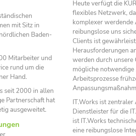
Heute verfügt die KUR
flexibles Netzwerk, 
ständischen
komplexer werdende A
en mit Sitz in
reibungslose uns sic
nördlichen Baden-
Clients ist gewährleis
Herausforderungen a
00 Mitarbeiter und
werden durch unsere 
vice rund um die
mögliche notwendige 
iner Hand.
Arbeitsprozesse frühz
Anpassungsmaßnahmen
 seit 2000 in allen
e Partnerschaft hat
IT.Works ist zentrale
etig ausgeweitet.
Dienstleister für die 
ist IT.Works technisc
rungen
eine reibungslose Inte
er