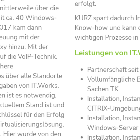
erfolgt.
ittlerweile über die
mit ca. 40 Windows-
KURZ spart dadurch In
 2017 kam dann
Know-how und kann di
euung mit der
wichtigen Prozesse in
xy hinzu. Mit der
Leistungen von IT
uf die VoIP-Technik.
chere
Partnerschaft sei
 über alle Standorte
Vollumfängliche B
gaben von IT.Works.
Sachen TK
n ist es notwendig,
Installation, In
ktuellem Stand ist und
CITRIX-Umgebun
chlüssel für den Erfolg
Installation, Ins
irtualisierungslösung,
Windows-Server
k. Hier wurde von den
Installation, Ins