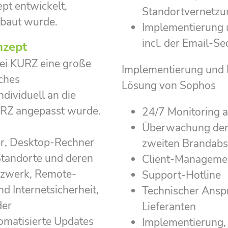
pt entwickelt,
Standortvernetzu
ebaut wurde.
Implementierung 
incl. der Email-S
nzept
ei KURZ eine große
Implementierung und
iches
Lösung von Sophos
dividuell an die
URZ angepasst wurde.
24/7 Monitoring a
Überwachung der 
er, Desktop-Rechner
zweiten Brandabs
Standorte und deren
Client-Management
etzwerk, Remote-
Support-Hotline
d Internetsicherheit,
Technischer Anspr
der
Lieferanten
tomatisierte Updates
Implementierung,